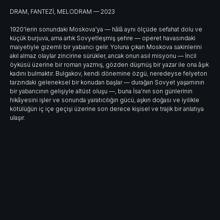
DRAM, FANTEZİ, MELODRAM — 2023
1920’lerin sonundaki Moskova’ya — hâlâ aynı ölçüde sefahat dolu ve
küçük burjuva, ama artık Sovyetleşmiş şehre — operet havasındaki
maiyetiyle gizemli bir yabancı gelir. Yoluna çıkan Moskova sakinlerini
akıl almaz olaylar zincirine sürükler, ancak onun asıl misyonu — İncil
öyküsü üzerine bir roman yazmış, gözden düşmüş bir yazar ile ona âşık
kadını bulmaktır. Bulgakov, kendi dönemine özgü, neredeyse felyeton
tarzındaki geleneksel bir konudan başlar — durağan Sovyet yaşamının
bir yabancının gelişiyle altüst oluşu —, buna İsa’nın son günlerinin
hikâyesini işler ve sonunda yaratıcılığın gücü, aşkın doğası ve iyilikle
kötülüğün iç içe geçişi üzerine son derece kişisel ve trajik bir anlatıya
ulaşır.