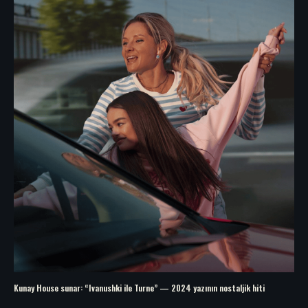
Kunay House sunar: “Ivanushki ile Turne” — 2024 yazının nostaljik hiti