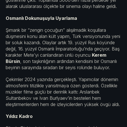
gösterime çıktı. Toplamda 3000’den fazla perdede yer
alarak uluslararası ölçekte bir sinema olayı haline geldi.
Osmanlı Dokunuşuyla Uyarlama
Şımarık bir “zengin çocuğun” alışılmadık koşullara
düşmesini konu alan kült yapım, Türk versiyonunda yeni
bir soluk kazandı. Olaylar artık 19. yüzyıl Rus köyünde
değil, 16. yüzyıl Osmanlı İmparatorluğu’nda geçiyor. Baş
karakter Mete’yi canlandıran ünlü oyuncu
Kerem
Bürsin
, son taşkınlığının ardından kendisini bir Osmanlı
beyinin sarayında sıradan bir seyis rolünde buluyor.
Çekimler 2024 yazında gerçekleşti. Yapımcılar dönemin
atmosferini titizlikle yansıtmaya özen gösterdi. Özellikle
müzikler filme güçlü bir derinlik kattı: Arslanbek
Sultanbekov ve Ivan Burlyaev’in besteleri hem
eleştirmenlerden hem de izleyicilerden yüksek övgü aldı.
Yıldız Kadro