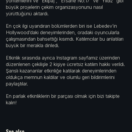
yöntemlerini ve “Ekipaj”, “Efsane No:17” ve “Yıldız” gibi
büyük projelerin çekim organizasyonunu nasıl
yürüttüğünü aktardı.
En çok ilgi uyandıran bölümlerden biri ise Lebedev’in
Hollywood’daki deneyimlerinden, oradaki oyuncularla
çalışmasından bahsettiği kısımdı. Katılımcılar bu anlatıları
büyük bir merakla dinledi.
Etkinlik sırasında ayrıca Instagram sayfamız üzerinden
düzenlenen çekilişle 2 kişiye ücretsiz katılım hakkı verildi.
Şanslı kazananlar etkinliğe katılarak deneyimlerinden
oldukça memnun kaldılar ve olumlu geri bildirimlerini
paylaştılar.
En parlak etkinliklerin bir parçası olmak için bizi takipte
kalın!
See also