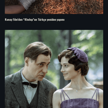
Kunay Film’den “Kholop”un Türkçe yeniden yapımı